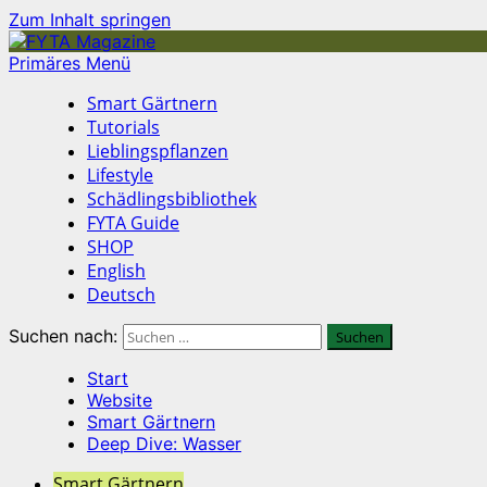
Zum Inhalt springen
Primäres Menü
Smart Gärtnern
Tutorials
Lieblingspflanzen
Lifestyle
Schädlingsbibliothek
FYTA Guide
SHOP
English
Deutsch
Suchen nach:
Start
Website
Smart Gärtnern
Deep Dive: Wasser
Smart Gärtnern