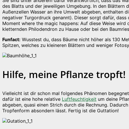
Sie sind unter anderem dafür verantwortlich, dass das W
des Blatts und der jeweiligen Umgebung. In den Blättern 
Außenzellen Wasser an ihre Umwelt abgeben, enthalten die
negativer Turgordruck genannt). Dieser sorgt dafür, dass
Moment where the magic happens: Auf diese Weise wird d
kletternden Philodendron zu Hause oder bei den Baumrie
Funfact:
Wusstest du, dass Bäume nicht höher als 130 Me
Spitzen, welches zu kleineren Blättern und weniger Fotosy
Hilfe, meine Pflanze tropft!
Vielleicht ist dir schon mal folgendes Phänomen begegnet
dafür ist eine hohe relative
Luftfeuchtigkeit
um deine Pflan
abgeben, quasi einen Strich durch die Rechnung. Dadurch
Tropfenform absondern lässt. Fertig ist die Guttation!